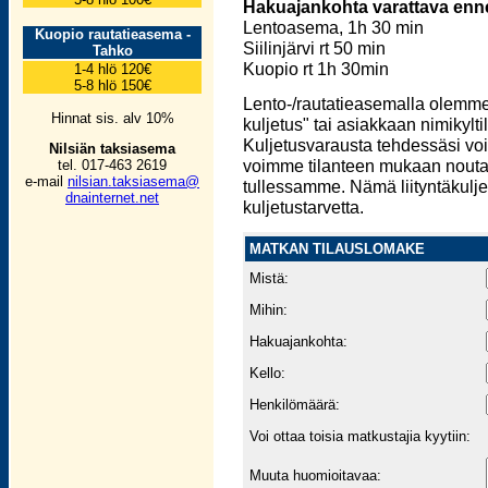
Hakuajankohta varattava enne
Lentoasema, 1h 30 min
Kuopio rautatieasema -
Siilinjärvi rt 50 min
Tahko
Kuopio rt 1h 30min
1-4 hlö 120€
5-8 hlö 150€
Lento-/rautatieasemalla olemme
Hinnat sis. alv 10%
kuljetus" tai asiakkaan nimikyl
Kuljetusvarausta tehdessäsi voi
Nilsiän taksiasema
voimme tilanteen mukaan nouta
tel. 017-463 2619
e-mail
nilsian.taksiasema@
tullessamme. Nämä liityntäkulje
dnainternet.net
kuljetustarvetta.
MATKAN TILAUSLOMAKE
Mistä:
Mihin:
Hakuajankohta:
Kello:
Henkilömäärä:
Voi ottaa toisia matkustajia kyytiin:
Muuta huomioitavaa: