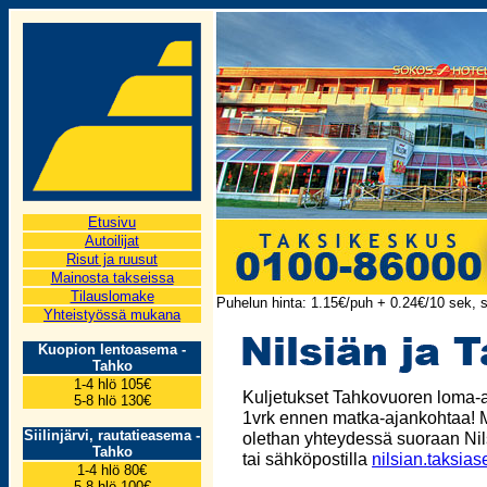
Etusivu
Autoilijat
Risut ja ruusut
Mainosta takseissa
Tilauslomake
Puhelun hinta: 1.15€/puh + 0.24€/10 sek, s
Yhteistyössä mukana
Kuopion lentoasema -
Tahko
1-4 hlö 105€
Kuljetukset Tahkovuoren loma-a
5-8 hlö 130€
1vrk ennen matka-ajankohtaa! Mi
Siilinjärvi, rautatieasema -
olethan yhteydessä suoraan Ni
Tahko
tai sähköpostilla
nilsian.taksia
1-4 hlö 80€
5-8 hlö 100€